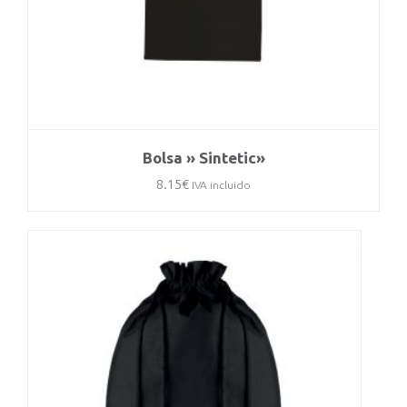
Bolsa » Sintetic»
8.15
€
IVA incluido