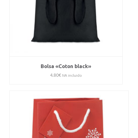
Bolsa «Coton black»
4.80
€
IVA incluido