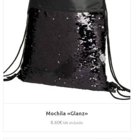
Mochila «Glanz»
8.60
€
IVA incluido