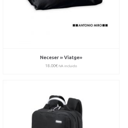
Neceser » Viatge»
18.00
€
IVA incluido