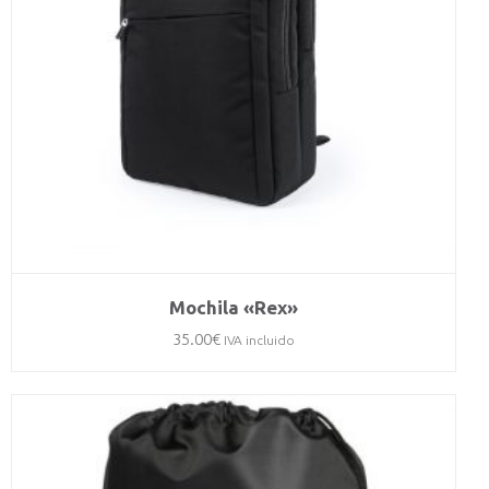
Mochila «Rex»
35.00
€
IVA incluido