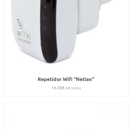
Repetidor Wifi “Netlan”
16.00
€
IVA inclòs