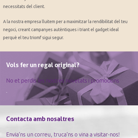
necessitats del client.
A la nostra empresa lluitem per a maximitzar la rendibilitat del teu
negoci, creant campanyes autèntiques i triant el gadget ideal
perquè el teu triomf sigui segur.
Vols fer un regal original?
No et perdis les nostres novetats i promocions
Contacta amb nosaltres
Envia’ns un correu, truca’ns o vina a visitar-nos!