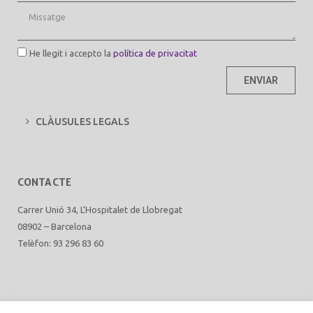
He llegit i accepto la
política de privacitat
ENVIAR
CLÀUSULES LEGALS
CONTACTE
Carrer Unió 34, L’Hospitalet de Llobregat
08902 – Barcelona
Telèfon: 93 296 83 60
disseny web
mediactiu.com