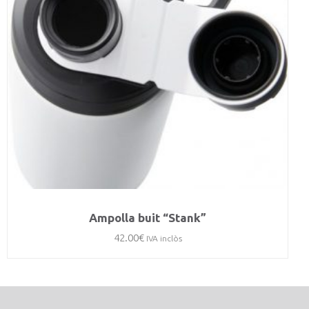
Ampolla buit “Stank”
42.00
€
IVA inclòs