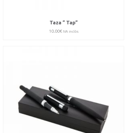
Taza ” Tap”
10.00
€
IVA inclòs