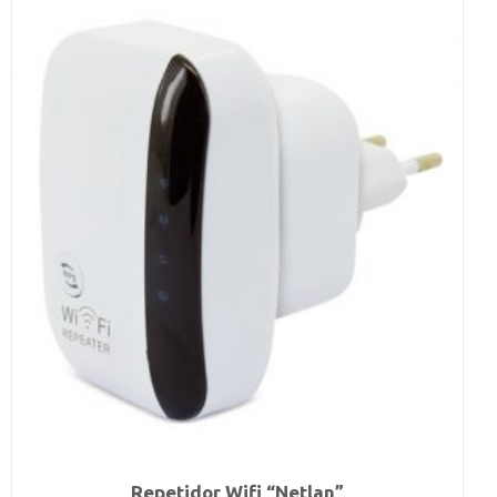
Repetidor Wifi “Netlan”