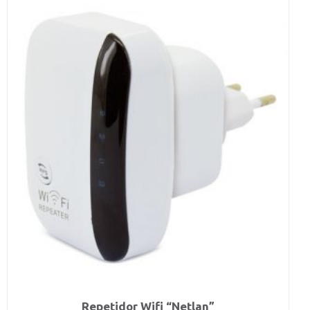
Repetidor Wifi “Netlan”