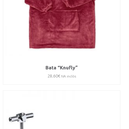
Bata “Knufly”
28.60
€
IVA inclòs